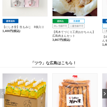
【にしき堂】生もみじ 8個入り
1,400円(税込)
【馬木てづくり工房おかちゃん】
広島肉まんセット
【
3,867円(税込)
ん
1,
「ツウ」な広島はこちら！