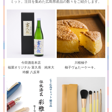
ミット。注目を集めた広島県産品の数々をご紹介します。
今田酒造本店
川根柚子
福屋オリジナル 富久長 純米大
柚子ヴぁたーケーキ。
吟醸 八反草