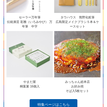
セーラー万年筆
タウハウス 熊野化粧筆
伝統漆芸 彩雅（いろみやび） 万
広島限定メイクブラシ５本＆ケ
年筆 中字
ースセット
やまだ屋
みっちゃん総本店
桐葉菓 16個入
お好み焼
そば入5枚セット
特集ページはこちら