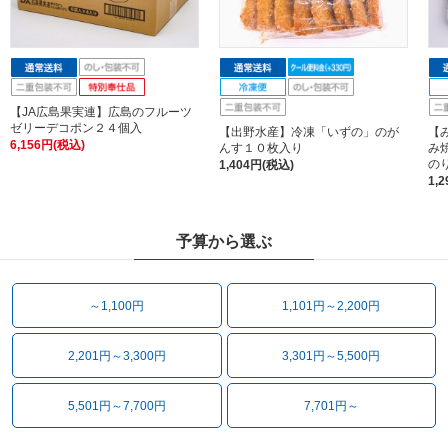
【JA広島果実連】広島のフルーツ
ゼリーデコポン２４個入
【出野水産】冷凍「いずの」のが
【
6,156円(税込)
んす１０枚入り
み
のり
1,404円(税込)
1,
予算から選ぶ
～1,100円
1,101円～2,200円
2,201円～3,300円
3,301円～5,500円
5,501円～7,700円
7,701円～