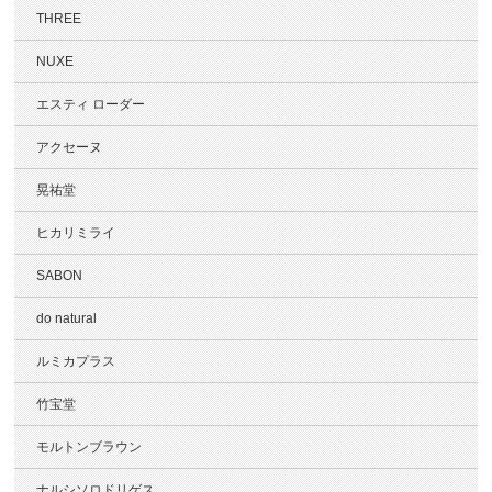
THREE
NUXE
エスティ ローダー
アクセーヌ
晃祐堂
ヒカリミライ
SABON
do natural
ルミカプラス
竹宝堂
モルトンブラウン
ナルシソロドリゲス