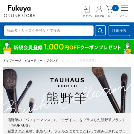
0
ログイン
会員登録
カート
メニュー
詳細検索
トップページ
>
ビューティー
>
ブランド
>
タウハウス（熊野化粧筆）
熊野筆の「パフォーマンス」に「デザイン」をプラスした熊野筆ブランド
「TAUHAUS」
厳選された素材、肌あたり、フォルムにまでこだわって生み出されるブラ