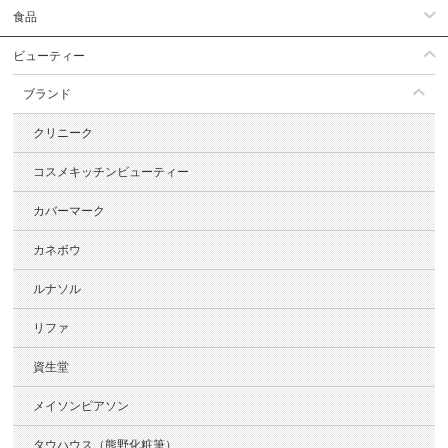
食品
ビューティー
ブランド
クリニーク
コスメキッチンビューティー
カバーマーク
カネボウ
ルナソル
リファ
資生堂
メイソンピアソン
タウハウス（熊野化粧筆）