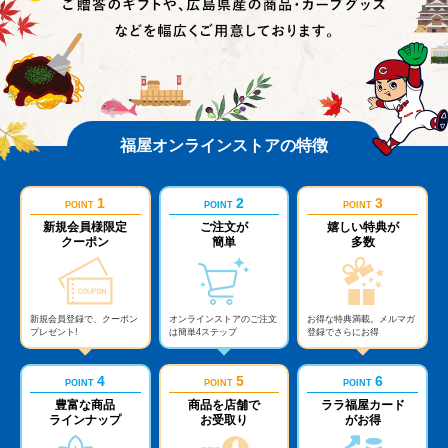
福屋オンラインストアの特徴
1
2
3
POINT
POINT
POINT
新規会員様限定
ご注文が
嬉しい特典が
クーポン
簡単
多数
新規会員登録で、クーポン
オンラインストアのご注文
お得な特典満載。メルマガ
プレゼント!
は簡単4ステップ
登録でさらにお得
4
5
6
POINT
POINT
POINT
豊富な商品
商品を店舗で
ララ福屋カード
ラインナップ
お受取り
がお得