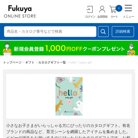
0
ログイン
会員登録
カート
メニュー
詳細検索
トップページ
>
ギフト
>
カタログギフト一覧
>
hello！baby gift
小さなお子さまがいらっしゃる方にぴったりのカタログギフト。有名
ブランドの商品など、育児シーンを網羅したアイテムを集めました。
ベビーの誕生をお祝いするのにぴったりなカタログギフトです。お相