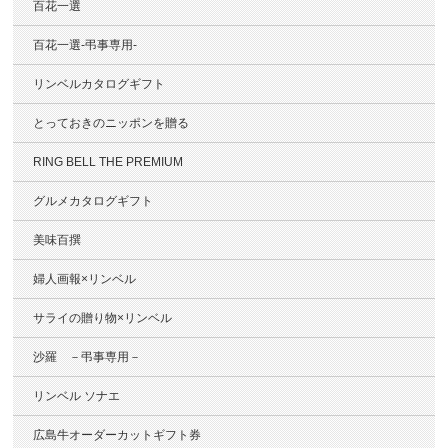
百花一選
百花一選-弔事専用-
リンベルカタログギフト
とっておきのニッポンを贈る
RING BELL THE PREMIUM
グルメカタログギフト
美味百撰
婦人画報×リンベル
サライの贈り物×リンベル
沙羅 －弔事専用－
リンベル ソナエ
広島牛オーダーカットギフト券