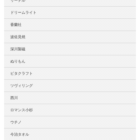
リーデル
ドリームライト
香蘭社
波佐見焼
深川製磁
ぬりもん
ビタクラフト
ツヴィリング
西川
ロマンス小杉
ウチノ
今治タオル