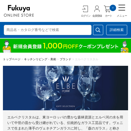
0
ログイン
会員登録
カート
メニュー
詳細検索
トップページ
>
キッチンリビング・美術
>
ブランド
>
エルベクリスタル
エルベクリスタルは、東ヨーロッパの豊かな森林資源とエルベ河の水を用
いて中世の昔から受け継がれている、伝統的なガラス工芸品です。ヴェニ
スで生まれた薄手のヴェネチアンガラスに対し、「森のガラス」と称さ