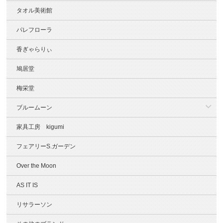
タオル美術館
パレフローラ
香ぎゃらりぃ
鳩居堂
梅栄堂
ブルームーン
家具工房 kigumi
フェアリーS.ガーデン
Over the Moon
AS IT IS
リサラーソン