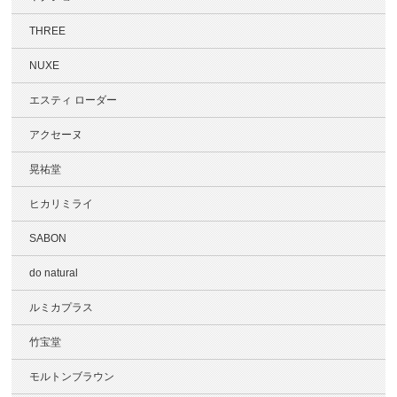
THREE
NUXE
エスティ ローダー
アクセーヌ
晃祐堂
ヒカリミライ
SABON
do natural
ルミカプラス
竹宝堂
モルトンブラウン