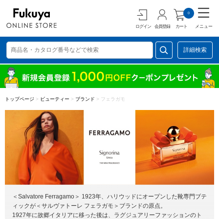
0
ログイン
会員登録
カート
メニュー
詳細検索
トップページ
>
ビューティー
>
ブランド
>
フェラガモ
＜Salvatore Ferragamo＞ 1923年、ハリウッドにオープンした靴専門ブテ
ィックが＜サルヴァトーレ フェラガモ＞ブランドの原点。
1927年に故郷イタリアに移った後は、ラグジュアリーファッションのト