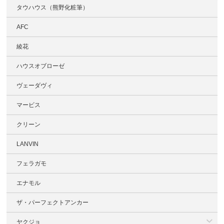
タウハウス（熊野化粧筆）
AFC
綾花
ハウスオブローゼ
ヴェーダヴィ
マービス
クリーン
LANVIN
フェラガモ
エナモル
ザ・パーフェクトアンカー
ヤクジョ