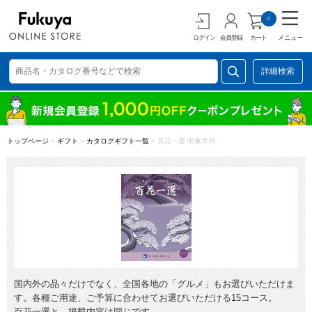
0
ログイン
会員登録
カート
メニュー
詳細検索
トップページ
>
ギフト
>
カタログギフト一覧
>
百花一選-弔事専用-
国内外の品々だけでなく、全国各地の「グルメ」もお選びいただけま
す。各種ご用途、ご予算に合わせてお選びいただける15コース。
百花一選と、掲載内容は同じです。