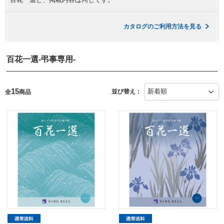
カタログのご利用方法を見る
百花一選-弔事専用-
15
並び替え：
全
商品