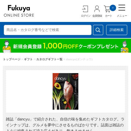
0
ログイン
会員登録
カート
メニュー
詳細検索
トップページ
>
ギフト
>
カタログギフト一覧
>
dancyu(ダンチュウ)
雑誌「dancyu」で紹介された、自信の味を集めたギフトカタログ。ラ
インナップは、グルメを夢中にさせるものばかりです。誌面は雑誌の
ように編集されて読み応えがあり、飽きさせません。