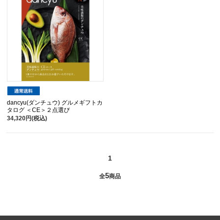
dancyu(ダンチュウ) グルメギフトカ
タログ ＜CE＞２点選び
34,320円(税込)
1
5
全
商品