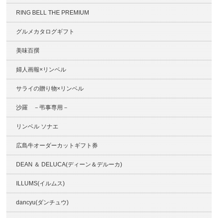
RING BELL THE PREMIUM
グルメカタログギフト
美味百撰
婦人画報×リンベル
サライの贈り物×リンベル
沙羅 －弔事専用－
リンベル ソナエ
広島牛オーダーカットギフト券
DEAN ＆ DELUCA(ディーン＆デルーカ)
ILLUMS(イルムス)
dancyu(ダンチュウ)