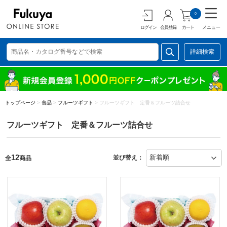
0
ログイン
会員登録
カート
メニュー
詳細検索
トップページ
>
食品
>
フルーツギフト
>
フルーツギフト 定番＆フルーツ詰合せ
フルーツギフト 定番＆フルーツ詰合せ
12
並び替え：
全
商品