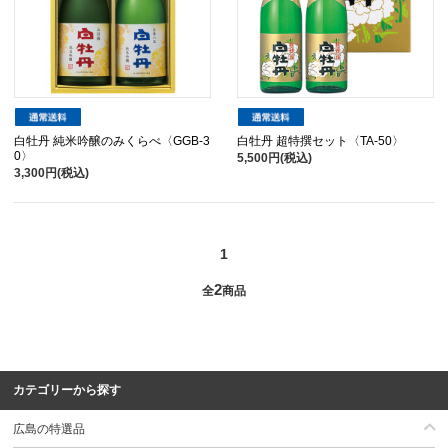
白牡丹 純米吟醸のみくらべ〈GGB-3
白牡丹 超特撰セット〈TA-50〉
0〉
5,500円(税込)
3,300円(税込)
1
2
全
商品
カテゴリーから探す
広島の特選品