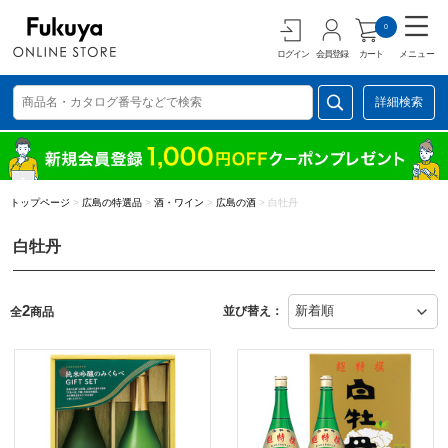
0
ログイン
会員登録
カート
メニュー
詳細検索
トップページ
>
広島の特選品
>
酒・ワイン
>
広島の酒
>
白牡丹
白牡丹
2
並び替え：
全
商品