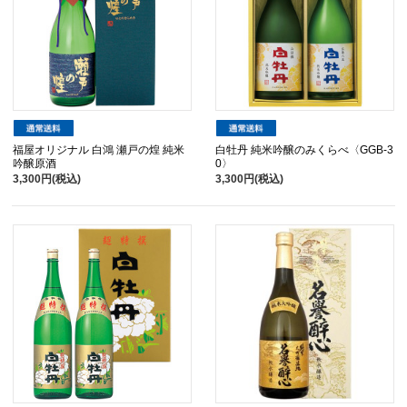
福屋オリジナル 白鴻 瀬戸の煌 純米
白牡丹 純米吟醸のみくらべ〈GGB-3
吟醸原酒
0〉
3,300円(税込)
3,300円(税込)