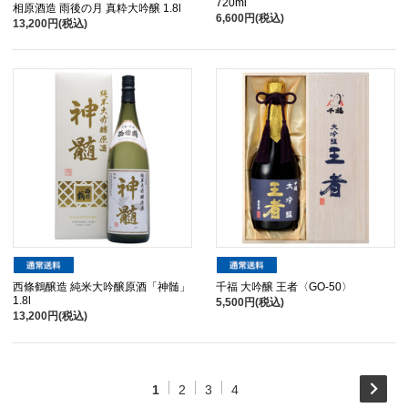
720ml
相原酒造 雨後の月 真粋大吟醸 1.8l
6,600円(税込)
13,200円(税込)
西條鶴醸造 純米大吟醸原酒「神髄」
千福 大吟醸 王者〈GO-50〉
1.8l
5,500円(税込)
13,200円(税込)
1
2
3
4