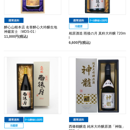
醉心山根本店 名誉醉心大吟醸生地
神巖富士〈MDS-01〉
相原酒造 雨後の月 真粋大吟醸 720m
11,000円(税込)
l
6,600円(税込)
西條鶴醸造 純米大吟醸原酒「神髄」