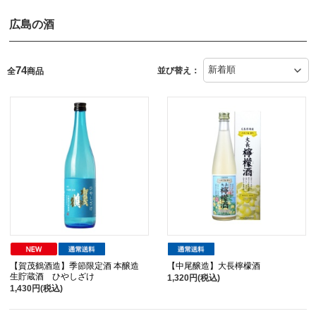
広島の酒
74
並び替え：
全
商品
【賀茂鶴酒造】季節限定酒 本醸造
【中尾醸造】大長檸檬酒
生貯蔵酒 ひやしざけ
1,320円(税込)
1,430円(税込)