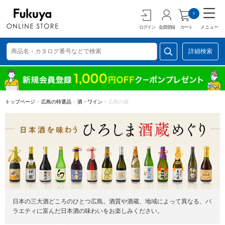
0
ログイン
会員登録
カート
メニュー
詳細検索
トップページ
>
広島の特選品
>
酒・ワイン
>
広島の酒
日本の三大酒どころのひとつ広島。酒質や酒蔵、地域によって異なる、バ
ラエティに富んだ日本酒の味わいをお楽しみください。