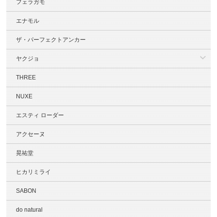
フェラガモ
エナモル
ザ・パーフェクトアンカー
ヤクジョ
THREE
NUXE
エスティ ローダー
アクセーヌ
晃祐堂
ヒカリミライ
SABON
do natural