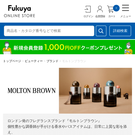
0
ログイン
会員登録
カート
メニュー
詳細検索
トップページ
>
ビューティー
>
ブランド
>
モルトンブラウン
ロンドン発のフレグランスブランド『モルトンブラウン』
個性豊かな調香師が手がける香水やバスアイテムは、日常に上質な彩を添
え、