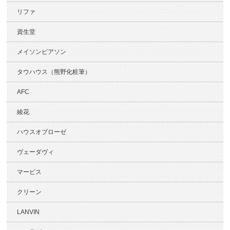
リファ
資生堂
メイソンピアソン
タウハウス（熊野化粧筆）
AFC
綾花
ハウスオブローゼ
ヴェーダヴィ
マービス
クリーン
LANVIN