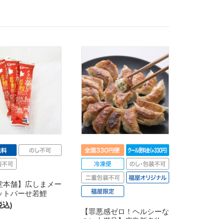
堂本舗】広しまメー
ットバーせ若鯉
税込)
【罪悪感ゼロ！ヘルシーな