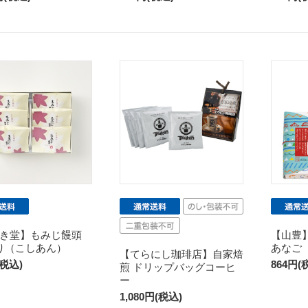
しき堂】もみじ饅頭
【山豊
り（こしあん）
あなご
【てらにし珈琲店】自家焙
(税込)
864円(
煎 ドリップバッグコーヒ
ー
1,080円(税込)