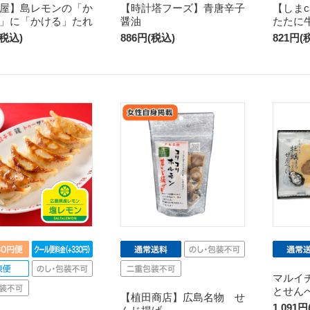
屋】島レモンの「か
【時計塔フーズ】青唐辛子
【しまc
」に「かける」たれ
醤油
たたに
(税込)
886円(税込)
821円(
マルイ
とせん
【植田商店】広島名物 せ
1,091