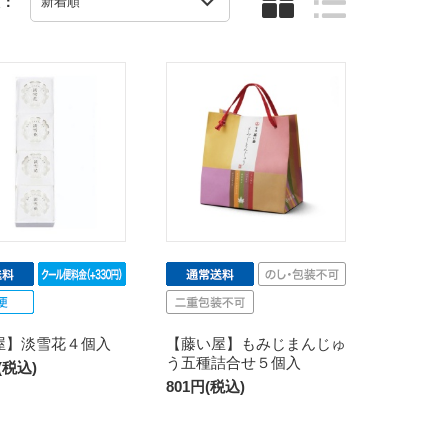
え：
屋】淡雪花４個入
【藤い屋】もみじまんじゅ
う五種詰合せ５個入
円(税込)
801円(税込)