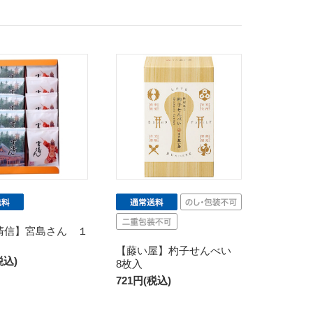
清信】宮島さん １
【藤い屋】杓子せんべい
税込)
8枚入
721円(税込)