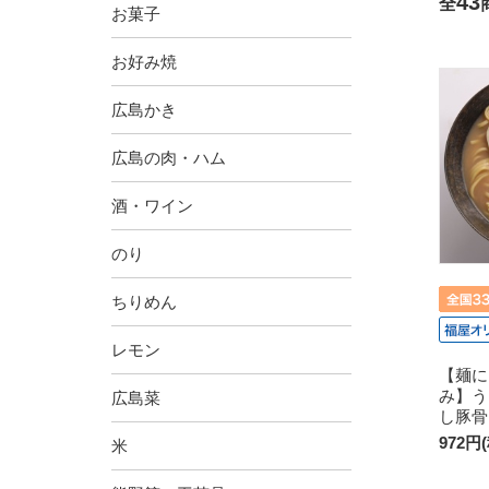
43
全
お菓子
お好み焼
広島かき
広島の肉・ハム
酒・ワイン
のり
ちりめん
レモン
【麺に
み】う
広島菜
し豚骨
972円
米