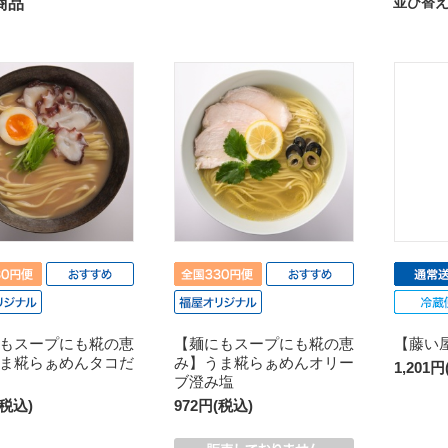
並び替
商品
もスープにも糀の恵
【麺にもスープにも糀の恵
【藤い
ま糀らぁめんタコだ
み】うま糀らぁめんオリー
1,201
ブ澄み塩
(税込)
972円(税込)