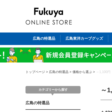
広島の特選品
広島東洋カープグッズ
トップページ
>
広島の特選品
>
価格から選ぶ
>
～1,100円
～1
カテゴリーから探す
広島の特選品