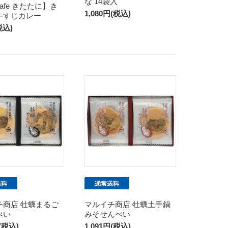
な 14袋入
afe きたたに】き
1,080円(税込)
牛すじカレー
税込)
チ商店 牡蠣まるご
マルイチ商店 牡蠣土手鍋
べい
みそせんべい
円(税込)
1,091円(税込)