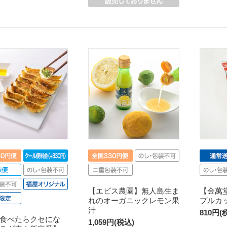
【エビス農園】無人島生ま
【金萬
れのオーガニックレモン果
プルカ
汁
810円(
食べたらクセにな
1,059円(税込)