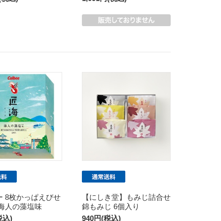
ー 8枚かっぱえびせ
【にしき堂】もみじ詰合せ
 海人の藻塩味
錦もみじ 6個入り
税込)
940円(税込)