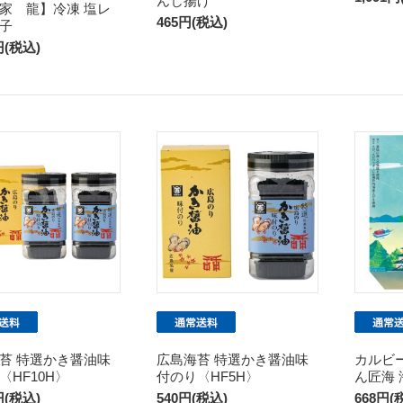
んじ揚げ
家 龍】冷凍 塩レ
465円(税込)
子
円(税込)
苔 特選かき醤油味
広島海苔 特選かき醤油味
カルビ
〈HF10H〉
付のり〈HF5H〉
ん匠海
円(税込)
540円(税込)
668円(