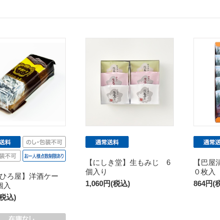
【にしき堂】生もみじ 6
【巴屋
個入り
０枚入
ひろ屋】洋酒ケー
1,060円(税込)
864円(
個入
(税込)