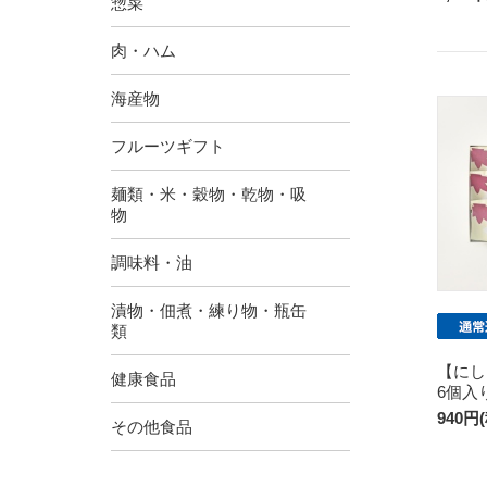
惣菜
肉・ハム
海産物
フルーツギフト
麺類・米・穀物・乾物・吸
物
調味料・油
漬物・佃煮・練り物・瓶缶
類
【に
健康食品
6個入
940円
その他食品