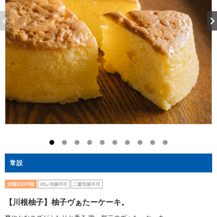
常設
【川根柚子】柚子ヴぁたーケーキ。