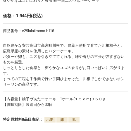
爽やかなユズがふわりと香る 唯一無二のヴぁたーケーキ
価格：
1,944円(税込)
商品番号：
e29lalaiimono-h116
自然豊かな安芸高田市高宮町川根で、農薬不使用で育てた川根柚子と、
広島県産の素材を使用したバターケーキ。
バターや卵も、ユズを引き立ててくれる、味や香りの主張が強すぎない
ものを厳選。
しっとりとした食感と、爽やかなユズの香りがお口いっぱいに広がりま
す。
すべての工程を手作業で行い手間ひまかけた、川根でしかできないオン
リーワンの商品です。
【内容量】柚子ヴぁたーケーキ 1ホール(１５ｃｍ)３６０ｇ
【賞味期限】製造日から30日
特定原材料8品目表記：