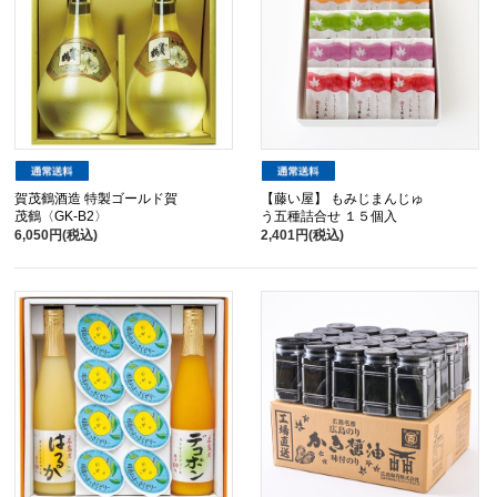
賀茂鶴酒造 特製ゴールド賀
【藤い屋】 もみじまんじゅ
茂鶴〈GK-B2〉
う五種詰合せ １５個入
6,050円(税込)
2,401円(税込)