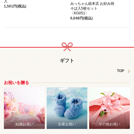
入
みっちゃん総本店 お好み焼
1,501円(税込)
そば入5枚セット
〈KG051〉
6,048円(税込)
ギフト
TOP
お
祝
いを贈る
結婚お祝い
出産お祝い
その他お祝い