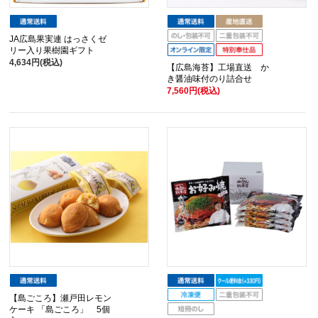
JA広島果実連 はっさくゼ
リー入り果樹園ギフト
4,634円(税込)
【広島海苔】工場直送 か
き醤油味付のり詰合せ
7,560円(税込)
【島ごころ】瀬戸田レモン
ケーキ 「島ごころ」 5個