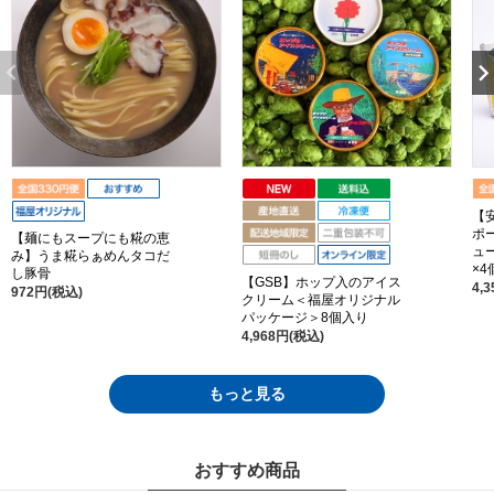
【
ポ
【麺にもスープにも糀の恵
ュ
み】うま糀らぁめんタコだ
×
し豚骨
【GSB】ホップ入のアイス
4,
972円(税込)
クリーム＜福屋オリジナル
パッケージ＞8個入り
4,968円(税込)
もっと見る
おすすめ商品