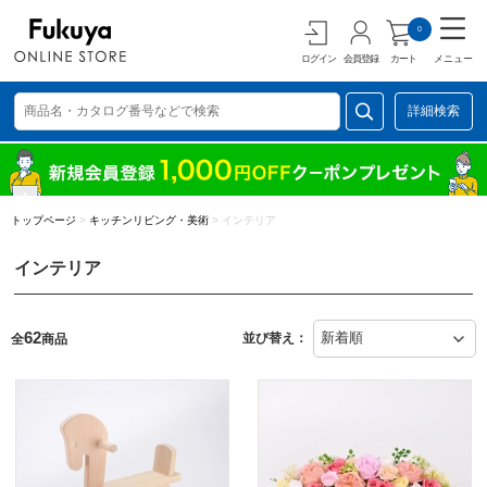
0
ログイン
会員登録
カート
メニュー
詳細検索
トップページ
>
キッチンリビング・美術
>
インテリア
インテリア
62
並び替え：
全
商品