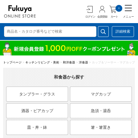
0
ログイン
会員登録
カート
メニュー
詳細検索
トップページ
>
キッチンリビング・美術
>
和洋食器
>
洋食器
>
カップ＆ソーサー・マグカップ
和食器から探す
タンブラー・グラス
マグカップ
酒器・ビアカップ
急須・湯呑
皿・丼・鉢
箸・箸置き