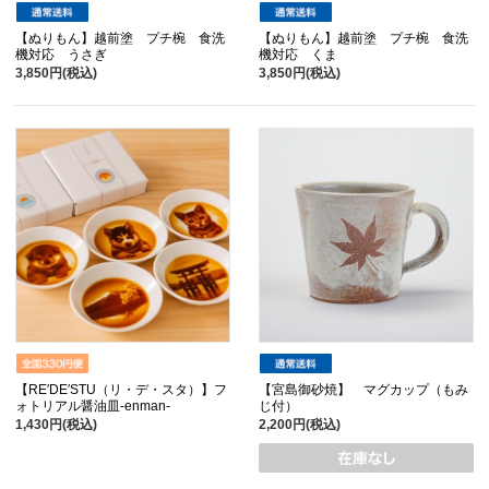
【ぬりもん】越前塗 プチ椀 食洗
【ぬりもん】越前塗 プチ椀 食洗
機対応 うさぎ
機対応 くま
3,850円(税込)
3,850円(税込)
【RE′DE′STU（リ・デ・スタ）】フ
【宮島御砂焼】 マグカップ（もみ
ォトリアル醤油皿-enman-
じ付）
1,430円(税込)
2,200円(税込)