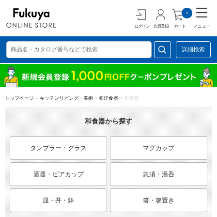
0
ログイン
会員登録
カート
メニュー
詳細検索
トップページ
>
キッチンリビング・美術
>
和洋食器
>
和食器
和食器から探す
タンブラー・グラス
マグカップ
酒器・ビアカップ
急須・湯呑
皿・丼・鉢
箸・箸置き