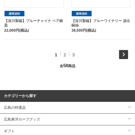
【深川製磁】ブルーチャイナ ペア碗
【深川製磁】ブルーワイナリー 汲出
皿
碗揃
22,000円(税込)
38,500円(税込)
1
2
3
58
全
商品
カテゴリーから探す
広島の特選品
広島東洋カープグッズ
ギフト