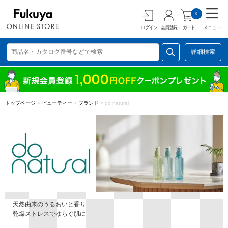
0
ログイン
会員登録
カート
メニュー
詳細検索
トップページ
>
ビューティー
>
ブランド
>
do natural
天然由来のうるおいと香り
乾燥ストレスでゆらぐ肌に