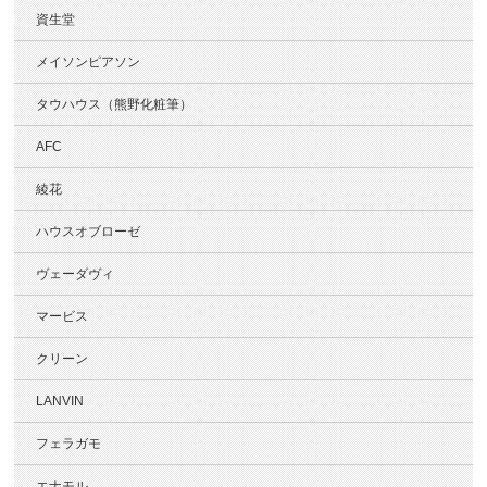
資生堂
メイソンピアソン
タウハウス（熊野化粧筆）
AFC
綾花
ハウスオブローゼ
ヴェーダヴィ
マービス
クリーン
LANVIN
フェラガモ
エナモル