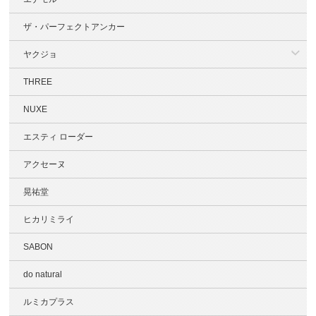
ザ・パーフェクトアンカー
ヤクジョ
THREE
NUXE
エスティ ローダー
アクセーヌ
晃祐堂
ヒカリミライ
SABON
do natural
ルミカプラス