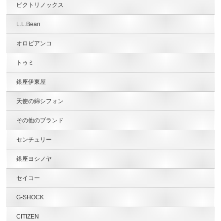
ビクトリノックス
L.L.Bean
オロビアンコ
トゥミ
銀座伊東屋
天使の綿シフォン
その他のブランド
センチュリー
銀座ヨシノヤ
セイコー
G-SHOCK
CITIZEN