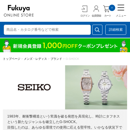
0
ログイン
会員登録
カート
メニュー
詳細検索
トップページ
>
メンズ・レディス
>
ブランド
>
G-SHOCK
1983年、耐衝撃構造という常識を破る発想を具現化し、時計にタフネス
という新たなジャンルを確立したG-SHOCK。
目指したのは、あらゆる環境での使用に応える堅牢性。いかなる状況下で