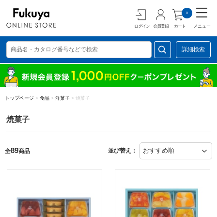
0
ログイン
会員登録
カート
メニュー
詳細検索
トップページ
>
食品
>
洋菓子
>
焼菓子
焼菓子
89
並び替え：
全
商品