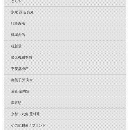
とらや
宗家 源 吉兆庵
叶匠寿庵
鶴屋吉信
桂新堂
榮太樓總本鋪
平安堂梅坪
御菓子所 高木
菓匠 清閑院
満果惣
京都・六角 蕪村菴
その他和菓子ブランド