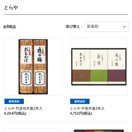
とらや
8
並び替え：
全
商品
とらや 竹皮包羊羹2本入
とらや 中形羊羹3本入
6,264円(税込)
4,752円(税込)