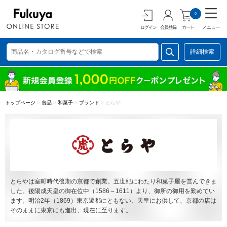
0
ログイン
会員登録
カート
メニュー
詳細検索
トップページ
>
食品
>
和菓子
>
ブランド
>
とらや
とらやは室町時代後期の京都で創業。五世紀にわたり和菓子屋を営んできま
した。後陽成天皇の御在位中（1586～1611）より、御所の御用を勤めてい
ます。明治2年（1869）東京遷都にともない、天皇にお供して、京都の店は
そのままに東京にも進出、現在に至ります。