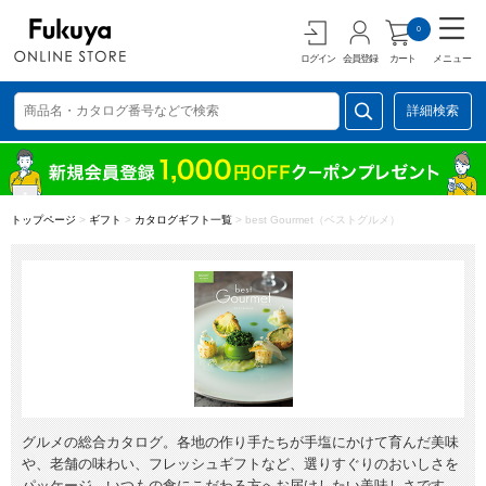
0
ログイン
会員登録
カート
メニュー
詳細検索
トップページ
>
ギフト
>
カタログギフト一覧
>
best Gourmet（ベストグルメ）
グルメの総合カタログ。各地の作り手たちが手塩にかけて育んだ美味
や、老舗の味わい、フレッシュギフトなど、選りすぐりのおいしさを
パッケージ。いつもの食にこだわる方へお届けしたい美味しさです。