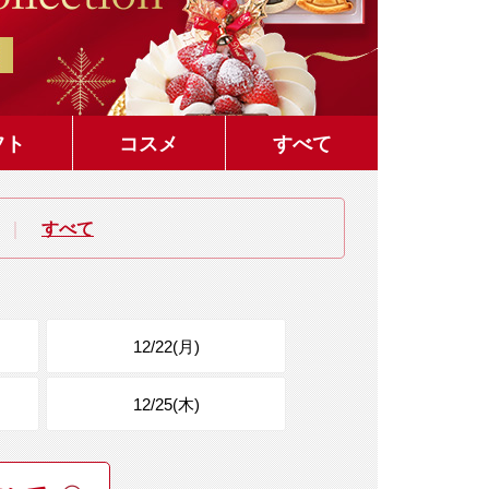
フト
コスメ
すべて
すべて
｜
12/22(月)
12/25(木)