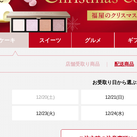
ケーキ
スイーツ
グルメ
ギ
店舗受取り商品
配送商品
｜
お受取り日から選ぶ
12/20(土)
12/21(日)
12/23(火)
12/24(水)