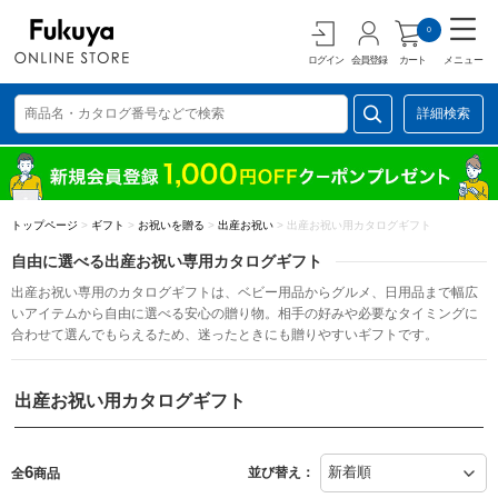
0
ログイン
会員登録
カート
メニュー
詳細検索
トップページ
>
ギフト
>
お祝いを贈る
>
出産お祝い
>
出産お祝い用カタログギフト
自由に選べる出産お祝い専用カタログギフト
出産お祝い専用のカタログギフトは、ベビー用品からグルメ、日用品まで幅広
いアイテムから自由に選べる安心の贈り物。相手の好みや必要なタイミングに
合わせて選んでもらえるため、迷ったときにも贈りやすいギフトです。
出産お祝い用カタログギフト
6
並び替え：
全
商品