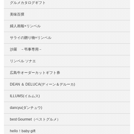
グルメカタログギフト
美味百撰
婦人画報×リンベル
サライの贈り物×リンベル
沙羅 －弔事専用－
リンベル ソナエ
広島牛オーダーカットギフト券
DEAN ＆ DELUCA(ディーン＆デルーカ)
ILLUMS(イルムス)
dancyu(ダンチュウ)
best Gourmet（ベストグルメ）
hello！baby gift