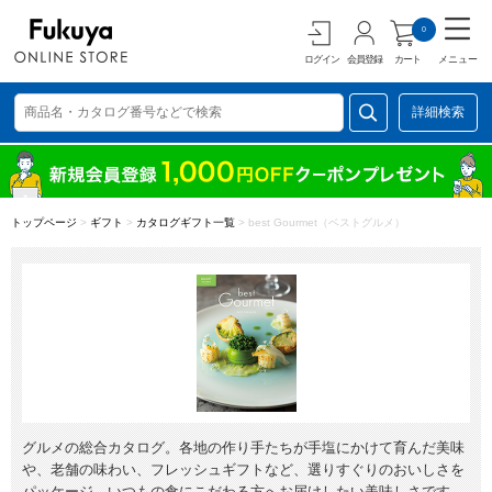
0
ログイン
会員登録
カート
メニュー
詳細検索
トップページ
>
ギフト
>
カタログギフト一覧
>
best Gourmet（ベストグルメ）
グルメの総合カタログ。各地の作り手たちが手塩にかけて育んだ美味
や、老舗の味わい、フレッシュギフトなど、選りすぐりのおいしさを
パッケージ。いつもの食にこだわる方へお届けしたい美味しさです。