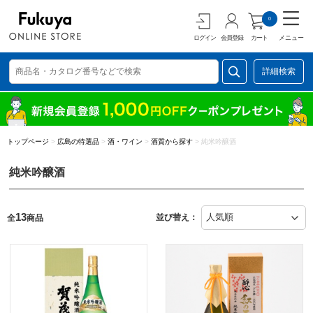
0
ログイン
会員登録
カート
メニュー
詳細検索
トップページ
>
広島の特選品
>
酒・ワイン
>
酒質から探す
>
純米吟醸酒
純米吟醸酒
13
並び替え：
全
商品