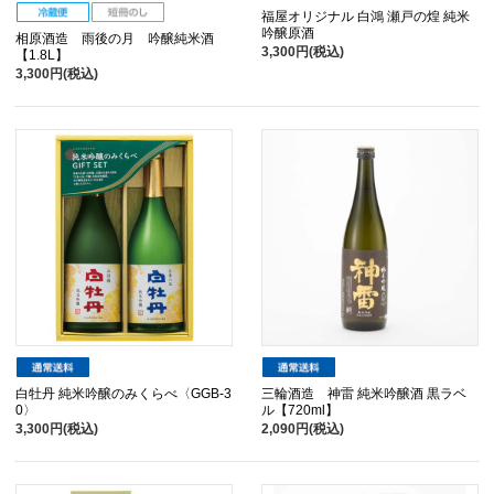
福屋オリジナル 白鴻 瀬戸の煌 純米
吟醸原酒
相原酒造 雨後の月 吟醸純米酒
3,300円(税込)
【1.8L】
3,300円(税込)
白牡丹 純米吟醸のみくらべ〈GGB-3
三輪酒造 神雷 純米吟醸酒 黒ラベ
0〉
ル【720ml】
3,300円(税込)
2,090円(税込)