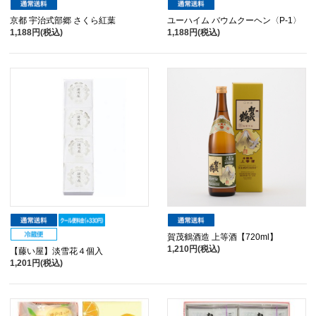
京都 宇治式部郷 さくら紅葉
ユーハイム バウムクーヘン〈P-1〉
1,188円(税込)
1,188円(税込)
賀茂鶴酒造 上等酒【720ml】
1,210円(税込)
【藤い屋】淡雪花４個入
1,201円(税込)