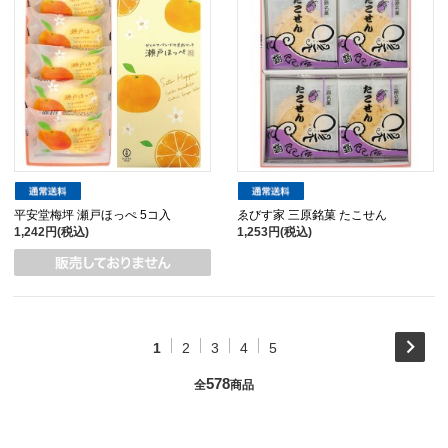
平安堂梅坪 瀬戸ほっぺ 5コ入
ゑびす家 三原銘菓 たこせん
1,242円(税込)
1,253円(税込)
1
2
3
4
5
578
全
商品