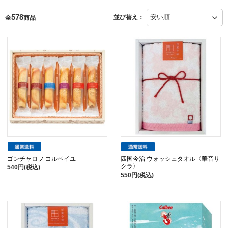
578
並び替え：
全
商品
ゴンチャロフ コルベイユ
四国今治 ウォッシュタオル〈華音サ
クラ〉
540円(税込)
550円(税込)