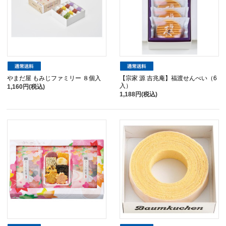
やまだ屋 もみじファミリー ８個入
【宗家 源 吉兆庵】福渡せんべい（6
入）
1,160円(税込)
1,188円(税込)