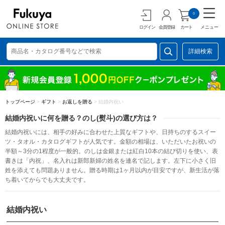
0
ログイン
会員登録
カート
メニュー
詳細検索
トップページ
>
ギフト
>
お返しを贈る
>
結婚内祝い
結婚内祝いに何を贈る？のし(熨斗)の選び方は？
結婚内祝いには、相手の好みに合わせた上質なギフトや、日持ちのするスイー
ツ・タオル・カタログギフトが人気です。金額の相場は、いただいたお祝いの
半額～3分の1程度が一般的。のしは金銀または紅白10本の結び切りを使い、表
書きは「内祝」、名入れは新郎新婦の姓名を連名で記します。左下に小さく旧
姓を添えても問題ありません。贈る時期は1ヶ月以内が目安ですが、新生活が落
ち着いてからでも大丈夫です。
結婚内祝い