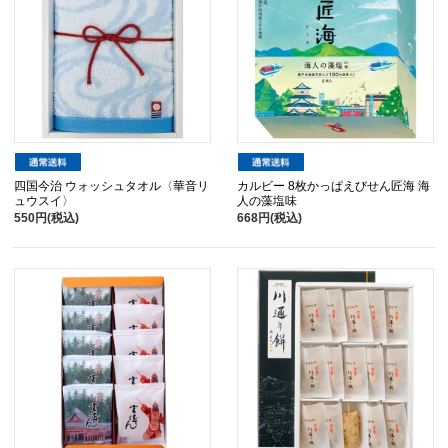
四国今治 ウォッシュタオル〈華音リ
カルビー 8枚かっぱえびせん匠海 海
ュウスイ〉
人の藻塩味
550円(税込)
668円(税込)