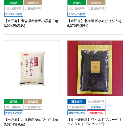
【米匠庵】青森県産青天の霹靂 2kg
【米匠庵】北海道産ゆめぴりか 5kg
3,024円(税込)
6,372円(税込)
【米匠庵】北海道産ゆめぴりか 2kg
【多々楽達屋】ワイルドブルーベリ
ー３５０ｇプレゼント付
3,024円(税込)