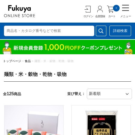
0
ログイン
会員登録
カート
メニュー
詳細検索
トップページ
>
食品
>
麺類・米・穀物・乾物・吸物
麺類・米・穀物・乾物・吸物
125
並び替え：
全
商品