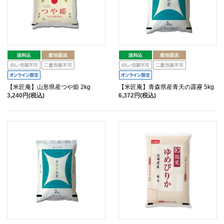
【米匠庵】山形県産つや姫 2kg
【米匠庵】青森県産青天の霹靂 5kg
3,240円(税込)
6,372円(税込)