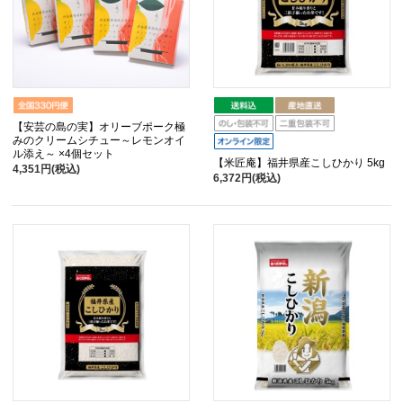
【安芸の島の実】オリーブポーク極
みのクリームシチュー～レモンオイ
ル添え～ ×4個セット
【米匠庵】福井県産こしひかり 5kg
4,351円(税込)
6,372円(税込)