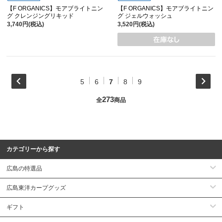
【F ORGANICS】モアブライトニン
【F ORGANICS】モアブライトニン
グ クレンジングリキッド
グ ジェルウォッシュ
3,740円(税込)
3,520円(税込)
5
6
7
8
9
273
全
商品
カテゴリーから探す
広島の特選品
広島東洋カープグッズ
ギフト