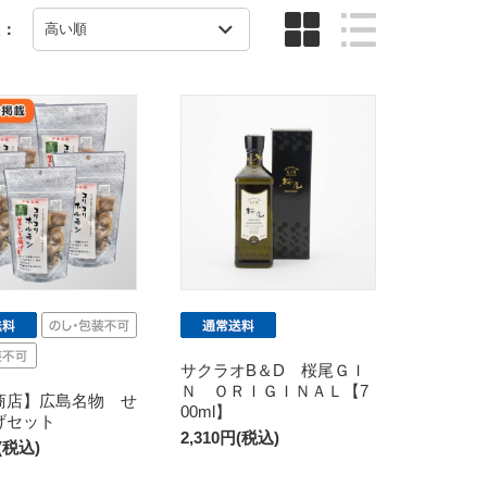
え：
サクラオB＆D 桜尾ＧＩ
Ｎ ＯＲＩＧＩＮＡＬ【7
商店】広島名物 せ
00ml】
げセット
2,310円(税込)
円(税込)