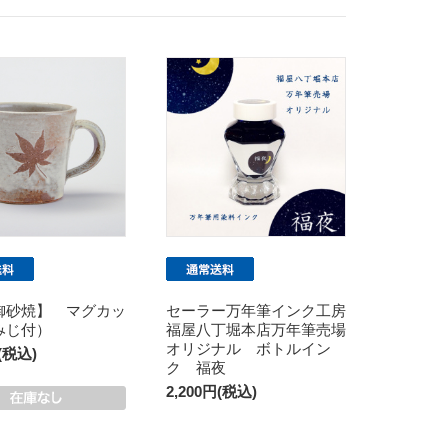
御砂焼】 マグカッ
セーラー万年筆インク工房
みじ付）
福屋八丁堀本店万年筆売場
オリジナル ボトルイン
円(税込)
ク 福夜
2,200円(税込)