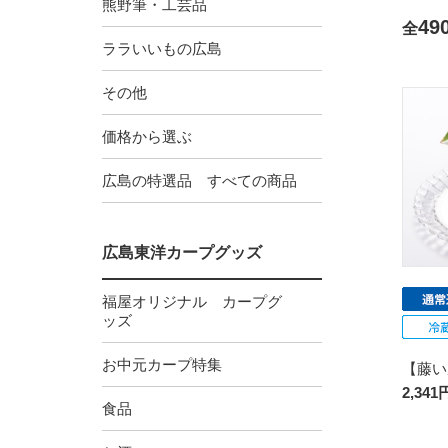
熊野筆・工芸品
49
全
ララいいもの広島
その他
価格から選ぶ
広島の特選品 すべての商品
広島東洋カープグッズ
福屋オリジナル カープグ
ッズ
お中元カープ特集
【藤い
2,341
食品