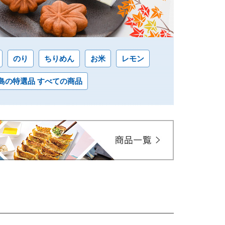
のり
ちりめん
お米
レモン
島の特選品 すべての商品