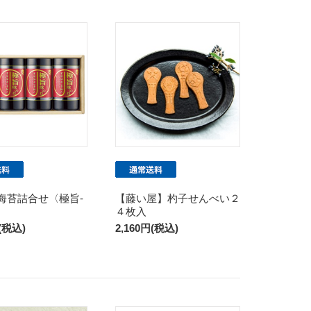
海苔詰合せ〈極旨-
【藤い屋】杓子せんべい２
４枚入
円(税込)
2,160円(税込)