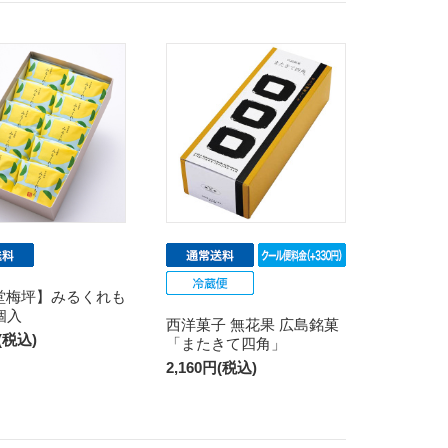
堂梅坪】みるくれも
個入
西洋菓子 無花果 広島銘菓
円(税込)
「またきて四角」
2,160円(税込)