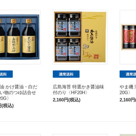
油 かけ醤油・白だ
広島海苔 特選かき醤油味
やま磯 
い物のつゆ詰合せ
付のり〈HF20H〉
20G〉
20G〉
2,160円(税込)
2,160
円(税込)