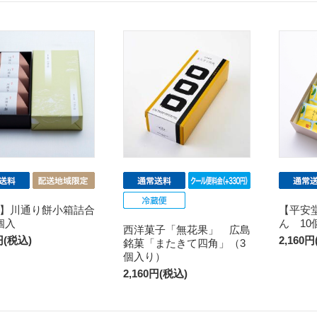
】川通り餅小箱詰合
【平安
個入
ん 10
西洋菓子「無花果」 広島
円(税込)
2,160
銘菓「またきて四角」（3
個入り）
2,160円(税込)