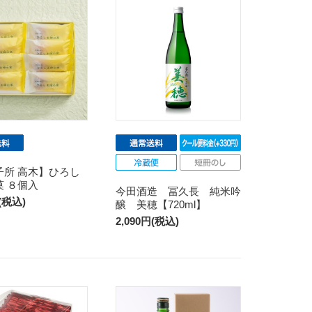
子所 高木】ひろし
菓 ８個入
今田酒造 冨久長 純米吟
円(税込)
醸 美穂【720ml】
2,090円(税込)