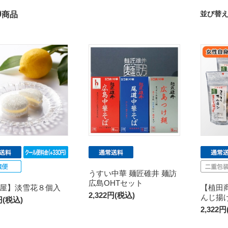
0
並び替
商品
うすい中華 麺匠碓井 麺訪
広島OHTセット
屋】淡雪花８個入
【植田
2,322円(税込)
んじ揚
円(税込)
2,322