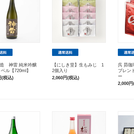
造 神雷 純米吟醸
【にしき堂】生もみじ 1
呉 昴珈
ベル【720ml】
2個入り
ブレン
ー
円(税込)
2,060円(税込)
2,000