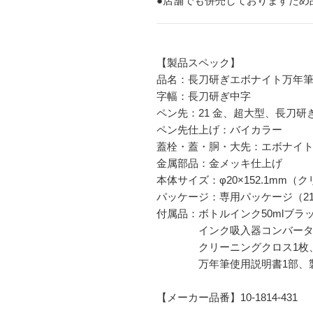
●店舗でも併売しておりますため
【製品スペック】
品名：長刀研ぎエボナイト万年筆
字幅：長刀研ぎ中字
ペン先：21 金、超大型、長刀研
ペン先仕上げ：バイカラー
蓋栓・蓋・胴・大先：エボナイ
金属部品：金メッキ仕上げ
本体サイズ：φ20×152.1mm
パッケージ：専用パッケージ（212×
付属品：ボトルインク50mlブラ
インク吸入器コンバーターゴ
クリーニングクロス1枚、カ
万年筆使用説明書1部、製品
【メーカー品番】10-1814-431