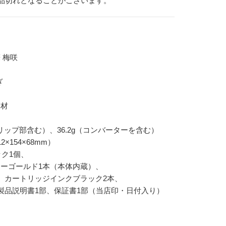
品切れとなることがございます。
 梅咲
ぎ
ト材
（クリップ部含む）、36.2g（コンバーターを含む）
154×68mm）
ック1個、
ールド1本（本体内蔵）、
ートリッジインクブラック2本、
説明書1部、保証書1部（当店印・日付入り）