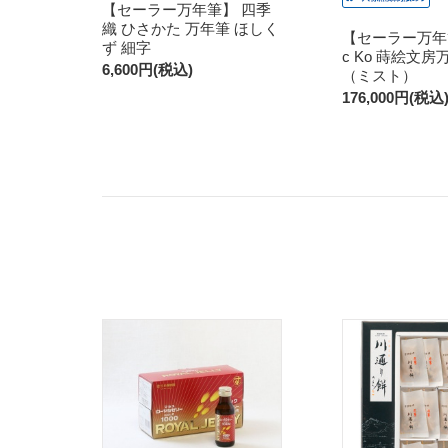
【セーラー万年筆】 四季
織 ひさかた 万年筆 ほしく
【セーラー万年筆】
ず 細字
c Ko 蒔絵文房万
6,600円(税込)
（ミスト）
176,000円(税込