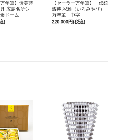
ー万年筆】優美蒔
【セーラー万年筆】 伝統
具 広島名所シ
漆芸 彩雅（いろみやび）
原爆ドーム
万年筆 中字
込)
220,000円(税込)