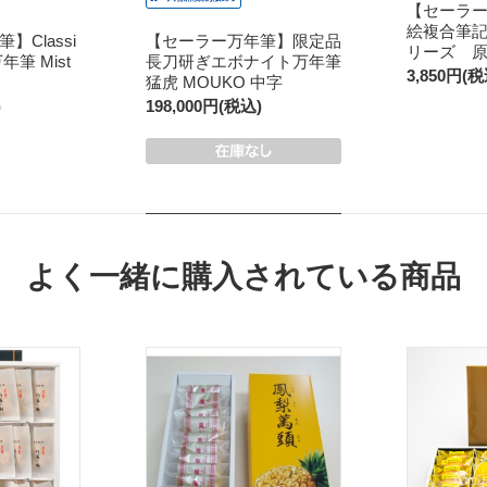
【セーラ
絵複合筆記
Classi
【セーラー万年筆】限定品
リーズ 
年筆 Mist
長刀研ぎエボナイト万年筆
3,850円(税
猛虎 MOUKO 中字
)
198,000円(税込)
よく一緒に購入されている商品