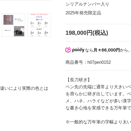
シリアルナンバー入り
2025年発売限定品
198,000円(税込)
なら
月々66,000円
から
商品番号：
h07pen0152
【長刀研ぎ】
ペン先の先端に通常より大きい
の違いにより実際の色とは
を滑らかに研ぎ出しています。
メ、ハネ、ハライなどが多い漢
な書き心地を実感できる万年筆
※一般的な万年筆の字幅より太