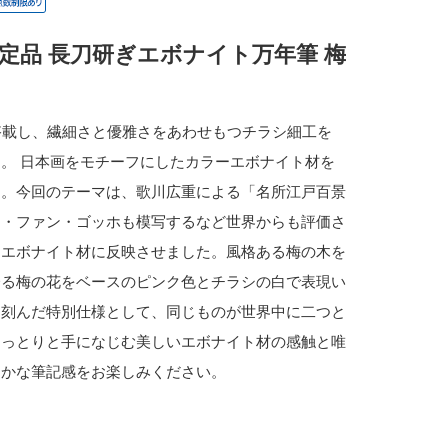
定品 長刀研ぎエボナイト万年筆 梅
搭載し、繊細さと優雅さをあわせもつチラシ細工を
。 日本画をモチーフにしたカラーエボナイト材を
す。今回のテーマは、歌川広重による「名所江戸百景
ト・ファン・ゴッホも模写するなど世界からも評価さ
をエボナイト材に反映させました。風格ある梅の木を
誇る梅の花をベースのピンク色とチラシの白で表現い
を刻んだ特別仕様として、同じものが世界中に二つと
しっとりと手になじむ美しいエボナイト材の感触と唯
らかな筆記感をお楽しみください。