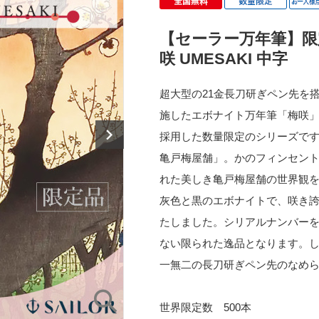
【セーラー万年筆】限
咲 UMESAKI 中字
超大型の21金長刀研ぎペン先を
施したエボナイト万年筆「梅咲」
採用した数量限定のシリーズで
亀戸梅屋舗」。かのフィンセン
れた美しき亀戸梅屋舗の世界観
灰色と黒のエボナイトで、咲き
たしました。シリアルナンバー
ない限られた逸品となります。
一無二の長刀研ぎペン先のなめ
世界限定数 500本