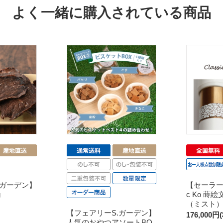
よく一緒に購入されている商品
.ガーデン】
【セーラー万
g
c Ko 蒔絵
（ミスト
【フェアリーS.ガーデン】
176,000円
人気のおやつアソートBO