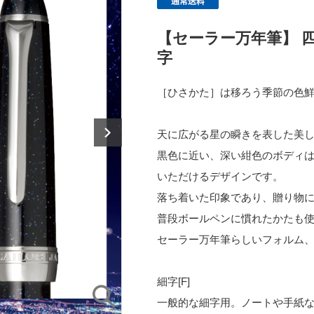
【セーラー万年筆】 四
字
［ひさかた］は移ろう季節の色
天に広がる星の瞬きを表した美
黒色に近い、深い紺色のボディ
いただけるデザインです。
落ち着いた印象であり、贈り物
普段ボールペンに慣れたかたも
セーラー万年筆らしいフォルム
細字[F]
一般的な細字用。ノートや手紙