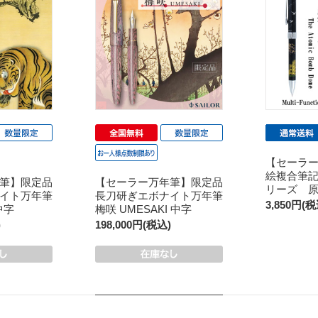
【セーラ
絵複合筆記
筆】限定品
【セーラー万年筆】限定品
リーズ 
イト万年筆
長刀研ぎエボナイト万年筆
3,850円(税
中字
梅咲 UMESAKI 中字
)
198,000円(税込)