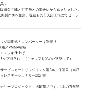
・呉＞
・阪田久五郎と万年筆との出会いから始まりました。
に阪田製作所を創業。現在も呉市天応工場にてセーラ
リッジ両用式＊コンバーターは別売り
脂／PMMA樹脂
ロムメッキ仕上げ
（クリップ部含む）（キャップを閉めた状態にて）
サービスカートリッジインク黒2本、保証書（当店
フォレステーショナリー認定書
ナリープロジェクト」適応商品です。1本の万年筆
。