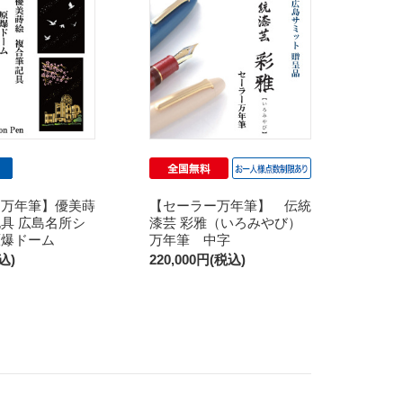
ー万年筆】優美蒔
【セーラー万年筆】 伝統
具 広島名所シ
漆芸 彩雅（いろみやび）
原爆ドーム
万年筆 中字
込)
220,000円(税込)