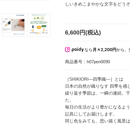
しいきめこまやかな文字をどう
6,600円(税込)
なら
月々2,200円
から。
商品番号：
h07pen0090
［SHIKIORI―四季織―］とは
日本の自然が織りなす 四季を感
繰り返す季節は、一瞬の連続。
た。
毎日の生活がより豊かになるよ
記具にしてお届けします。
同じ色をみても、思い描く風景