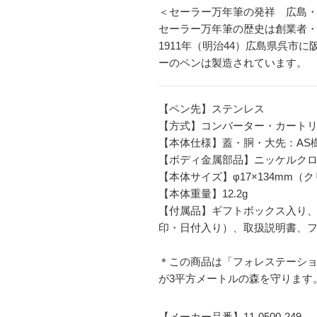
＜セーラー万年筆の発祥 広島
セーラー万年筆の歴史は創業者
1911年（明治44）広島県呉市
ーのペンは製造されています。
【ペン先】ステンレス
【方式】コンバーター・カート
【本体仕様】蓋・胴・大先：AS樹
【ボディ金属部品】ニッケルク
【本体サイズ】φ17×134mm
【本体重量】12.2g
【付属品】ギフトボックス入り、
印・日付入り）、取扱説明書、
＊この商品は「フォレステーショ
が3平方メートルの森を守ります
【メーカー品番】11-0500-249