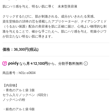
肌にハリ感を与え、明るい肌に導く 未来型美容液
クリックするたびに、肌が刺激される。成分がいきわたる実感。
資生堂独自の18本の芯を搭載したアプリケーターが、ナイアシンアミド
（うるおい保護）配合の美容液を肌に正確に届け、心地よい物理的な刺
激を与えることで、確かな手ごたえへ。肌にハリ感を与え、乾燥小ジワ
が目立たない明るい肌に導きます。
価格：
36,300円(税込)
なら
月々12,100円
から。分割手数料無料
商品番号：
h01c-s0604
【内容物】
・青色のアルミ袋 1個
セラム入りノックペン（6回分）
ノックペンの栓
・銀色のアルミ袋 6個