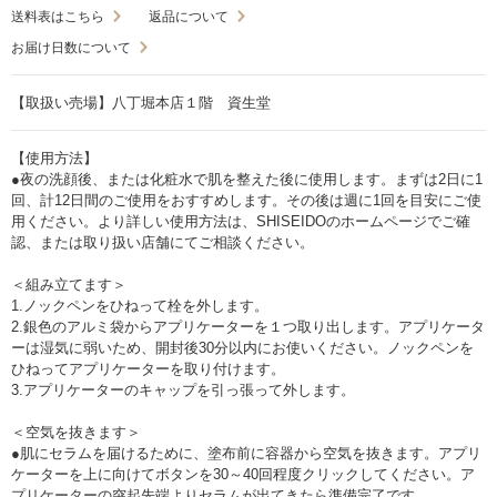
送料表はこちら
返品について
お届け日数について
【取扱い売場】八丁堀本店１階 資生堂
【使用方法】
●夜の洗顔後、または化粧水で肌を整えた後に使用します。まずは2日に1
回、計12日間のご使用をおすすめします。その後は週に1回を目安にご使
用ください。より詳しい使用方法は、SHISEIDOのホームページでご確
認、または取り扱い店舗にてご相談ください。
＜組み立てます＞
1.ノックペンをひねって栓を外します。
2.銀色のアルミ袋からアプリケーターを１つ取り出します。アプリケータ
ーは湿気に弱いため、開封後30分以内にお使いください。ノックペンを
ひねってアプリケーターを取り付けます。
3.アプリケーターのキャップを引っ張って外します。
＜空気を抜きます＞
●肌にセラムを届けるために、塗布前に容器から空気を抜きます。アプリ
ケーターを上に向けてボタンを30～40回程度クリックしてください。ア
プリケーターの突起先端よりセラムが出てきたら準備完了です。