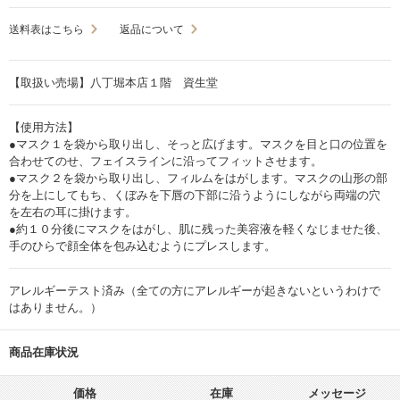
送料表はこちら
返品について
【取扱い売場】八丁堀本店１階 資生堂
【使用方法】
●マスク１を袋から取り出し、そっと広げます。マスクを目と口の位置を
合わせてのせ、フェイスラインに沿ってフィットさせます。
●マスク２を袋から取り出し、フィルムをはがします。マスクの山形の部
分を上にしてもち、くぼみを下唇の下部に沿うようにしながら両端の穴
を左右の耳に掛けます。
●約１０分後にマスクをはがし、肌に残った美容液を軽くなじませた後、
手のひらで顔全体を包み込むようにプレスします。
アレルギーテスト済み（全ての方にアレルギーが起きないというわけで
はありません。）
商品在庫状況
価格
在庫
メッセージ