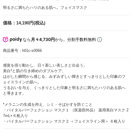
明るさに満ちたハリのある肌へ。フェイスマスク
価格：
14,190円(税込)
なら
月々4,730円
から。分割手数料無料
商品番号：
h01c-s0066
感覚を揺り動かし、日々新しい美しさと出会う。
美白*と肌の引き締めのダブルケア。
はがした瞬間から感じる、みずみずしい輝きとすっきりとした印象のフ
ェイスラインの肌へ。
うるおいを与え、くっきりとした印象と明るさに満ちたハリのある肌へ
と導きます。
*メラニンの生成を抑え、シミ・そばかすを防ぐこと
・バイタルパーフェクション マスク１ （医薬部外品） 薬用美白マスク 2
7mL×６枚入り
・バイタルパーフェクション マスク２ ＜フェイスライン用＞ ６枚入り