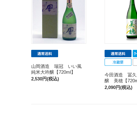
山岡酒造 瑞冠 いい風
純米大吟醸【720ml】
今田酒造 冨久
2,530円(税込)
醸 美穂【720
2,090円(税込)