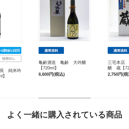
亀齢酒造 亀齢 大吟醸
三宅本店
【720ml】
醸 蔵【72
長 純米吟
6,600円(税込)
2,750円(税
ml】
よく一緒に購入されている商品