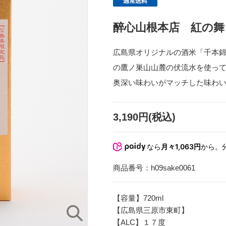
醉心山根本店 紅の舞 
広島県オリジナルの酒米「千本
の鷹ノ巣山山麓の伏流水を使っ
奥深い味わいがマッチした味わ
3,190円(税込)
なら
月々1,063円
から。
商品番号：
h09sake0061
【容量】720ml
【広島県三原市東町】
【ALC】１７度