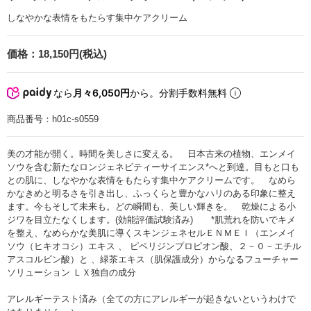
しなやかな表情をもたらす集中ケアクリーム
価格：
18,150円(税込)
なら
月々6,050円
から。分割手数料無料
商品番号：
h01c-s0559
美の才能が開く。時間を美しさに変える。 日本古来の植物、エンメイ
ソウを含む新たなロンジェネビティーサイエンス*へと到達。目もと口も
との肌に、しなやかな表情をもたらす集中ケアクリームです。 なめら
かなきめと明るさを引き出し、ふっくらと豊かなハリのある印象に整え
ます。今もそして未来も。どの瞬間も、美しい輝きを。 乾燥による小
ジワを目立たなくします。(効能評価試験済み) *肌荒れを防いでキメ
を整え、なめらかな美肌に導くスキンジェネセルＥＮＭＥＩ（エンメイ
ソウ（ヒキオコシ）エキス 、 ピペリジンプロピオン酸、２－０－エチル
アスコルビン酸）と 、緑茶エキス（肌保護成分）からなるフューチャー
ソリューション ＬＸ独自の成分
アレルギーテスト済み（全ての方にアレルギーが起きないというわけで