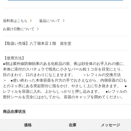
送料表はこちら
返品について
お届け日数について
【取扱い売場】八丁堀本店１階 資生堂
【使用方法】
●朝は紫外線防御効果のある化粧品の前、夜は顔全体のお手入れの後に、
本体に添付のスパチュラで指先に小さなパール粒１コ分を目安にとり、
目のまわり、口のまわりになじませます。 ＜レフィルの交換方法
＞ ●使い終わった本体容器を片方の手でおさえながら、内側容器の口も
との２ヶ所にある突起部分に指をかけ、やさしく上に引き抜きます。 ●
レフィルを容器に入れ、上からしっかりと押し込みます。 ●レフィルの
密封シールを完全にはがしてから、容器のキャップを閉めてください。
商品在庫状況
価格
在庫
メッセージ