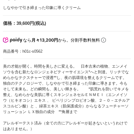
しなやかで引き締まった印象に導くクリーム
価格：
39,600円(税込)
なら
月々13,200円
から。分割手数料無料
商品番号：
h01c-s0562
美の才能が開く。時間を美しさに変える。 日本古来の植物、エンメイ
ソウを含む新たなロンジェネビティーサイエンス*へと到達。リッチでな
めらかなテクスチャーで浸透**し、夜の肌環境を整えるクリームです。
独自のテクノロジーで、しなやかで引き締まった印象に導きます。今も
そして未来も。どの瞬間も、美しい輝きを。 *肌荒れを防いでキメを
整え、なめらかな美肌に導くスキンジェネセルＥＮＭＥＩ（エンメイソ
ウ（ヒキオコシ）エキス 、 ピペリジンプロピオン酸、２－０－エチルア
スコルビン酸）と 、緑茶エキス（肌保護成分）からなるフューチャーソ
リューション ＬＸ独自の成分 **角層まで
アレルギーテスト済み（全ての方にアレルギーが起きないというわけで
はありません。）