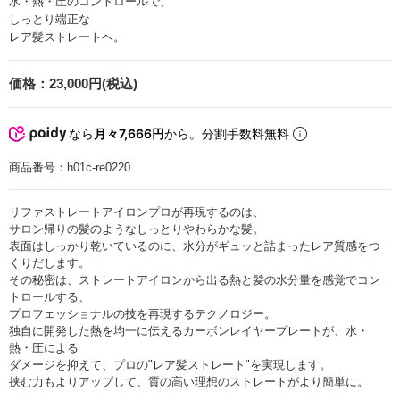
水・熱・圧のコントロールで、
しっとり端正な
レア髪ストレートヘ。
価格：
23,000円(税込)
なら
月々7,666円
から。分割手数料無料
商品番号：
h01c-re0220
リファストレートアイロンプロが再現するのは、
サロン帰りの髪のようなしっとりやわらかな髪。
表面はしっかり乾いているのに、水分がギュッと詰まったレア質感をつ
くりだします。
その秘密は、ストレートアイロンから出る熱と髪の水分量を感覚でコン
トロールする、
プロフェッショナルの技を再現するテクノロジー。
独自に開発した熱を均一に伝えるカーボンレイヤープレートが、水・
熱・圧による
ダメージを抑えて、プロの"レア髪ストレート"を実現します。
挟む力もよりアップして、質の高い理想のストレートがより簡単に。