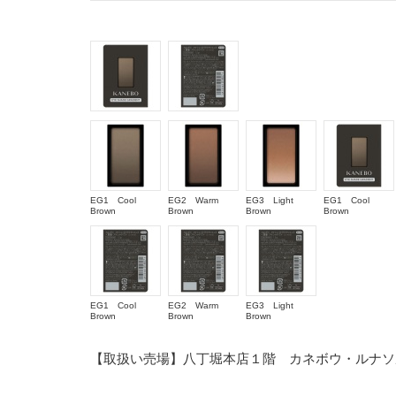
EG1 Cool
EG2 Warm
EG3 Light
EG1 Cool
Brown
Brown
Brown
Brown
EG1 Cool
EG2 Warm
EG3 Light
Brown
Brown
Brown
【取扱い売場】八丁堀本店１階 カネボウ・ルナソ