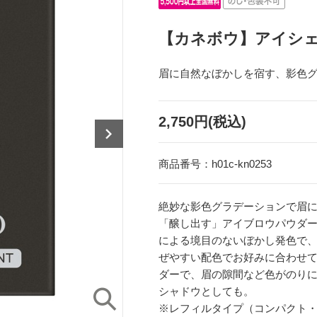
【カネボウ】アイシ
眉に自然なぼかしを宿す、影色
2,750円(税込)
商品番号：
h01c-kn0253
絶妙な影色グラデーションで眉
「醸し出す」アイブロウパウダ
による境目のないぼかし発色で
ぜやすい配色でお好みに合わせ
ダーで、眉の隙間など色がのり
シャドウとしても。
※レフィルタイプ（コンパクト