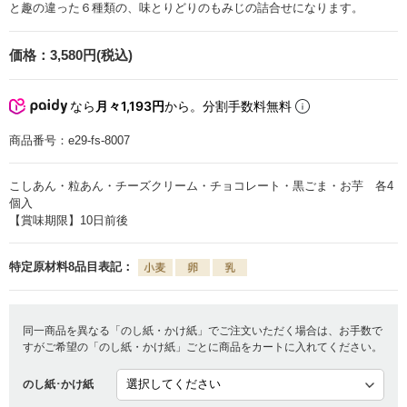
と趣の違った６種類の、味とりどりのもみじの詰合せになります。
価格：
3,580円(税込)
なら
月々1,193円
から。分割手数料無料
商品番号：
e29-fs-8007
こしあん・粒あん・チーズクリーム・チョコレート・黒ごま・お芋 各4
個入
【賞味期限】10日前後
特定原材料8品目表記：
同一商品を異なる「のし紙・かけ紙」でご注文いただく場合は、お手数で
すがご希望の「のし紙・かけ紙」ごとに商品をカートに入れてください。
のし紙･かけ紙