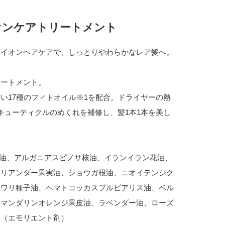
オンケアトリートメント
度イオンヘアケアで、しっとりやわらかなレア髪へ。
リートメント。
い17種のフィトオイル※1を配合。ドライヤーの熱
キューティクルのめくれを補修し、髪1本1本を美し
皮油、アルガニアスピノサ核油、イランイラン花油、
コリアンダー果実油、ショウガ根油、ニオイテンジク
マワリ種子油、ヘマトコッカスプルビアリス油、ベル
、マンダリンオレンジ果皮油、ラベンダー油、ローズ
油（エモリエント剤）