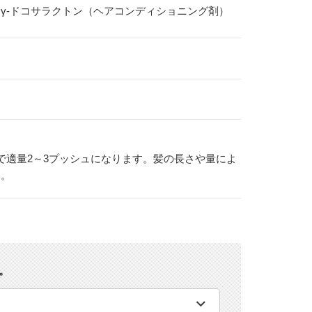
ン、γ-ドコサラクトン（ヘアコンディショニング剤）
で適量2～3プッシュになります。髪の長さや量によ
い。
。