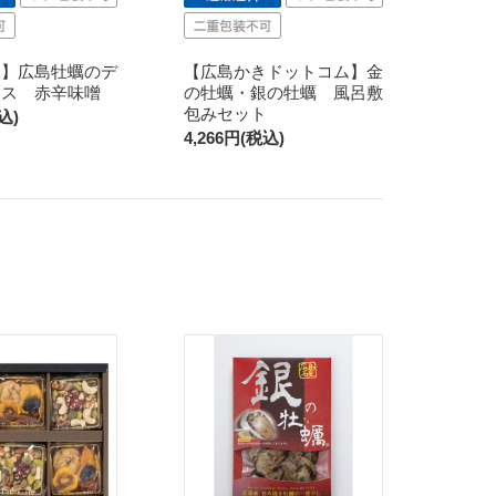
品】広島牡蠣のデ
【広島かきドットコム】金
ース 赤辛味噌
の牡蠣・銀の牡蠣 風呂敷
包みセット
込)
4,266円(税込)