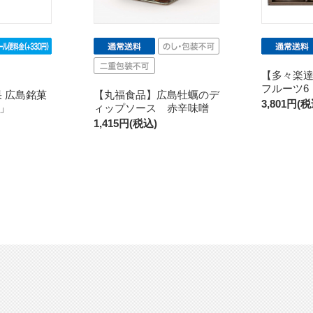
【多々楽達
フルーツ6
果 広島銘菓
【丸福食品】広島牡蠣のデ
3,801円(税
」
ィップソース 赤辛味噌
1,415円(税込)