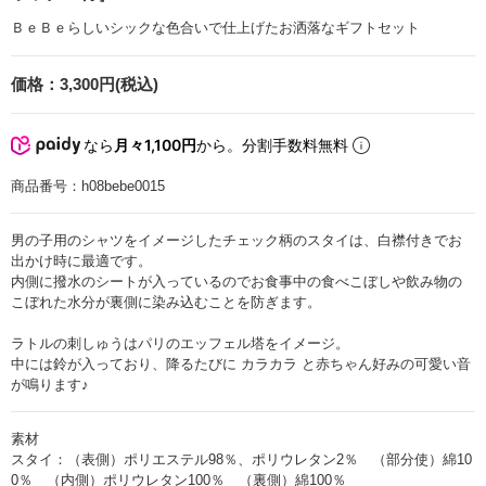
ＢｅＢｅらしいシックな色合いで仕上げたお洒落なギフトセット
価格：
3,300円(税込)
なら
月々1,100円
から。分割手数料無料
商品番号：
h08bebe0015
男の子用のシャツをイメージしたチェック柄のスタイは、白襟付きでお
出かけ時に最適です。
内側に撥水のシートが入っているのでお食事中の食べこぼしや飲み物の
こぼれた水分が裏側に染み込むことを防ぎます。
ラトルの刺しゅうはパリのエッフェル塔をイメージ。
中には鈴が入っており、降るたびに カラカラ と赤ちゃん好みの可愛い音
が鳴ります♪
素材
スタイ：（表側）ポリエステル98％、ポリウレタン2％ （部分使）綿10
0％ （内側）ポリウレタン100％ （裏側）綿100％