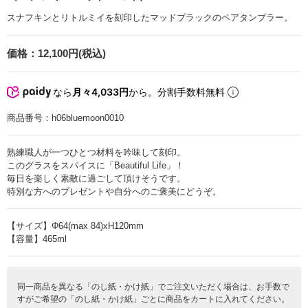
スナフキンとリトルミイを刻印したマッドブラックのペアタンブラー。
価格：
12,100円(税込)
なら
月々4,033円
から。分割手数料無料
商品番号：
h06bluemoon0010
熟練職人が一つひとつ材料を吟味して刻印。
このグラスをスパイスに「Beautiful Life」！
毎日を楽しく素敵に過ごして頂けそうです。
特別な方へのプレゼントや自分へのご褒美にどうぞ。
【サイズ】Φ64(max 84)xH120mm
【容量】465ml
同一商品を異なる「のし紙・かけ紙」でご注文いただく場合は、お手数で
すがご希望の「のし紙・かけ紙」ごとに商品をカートに入れてください。