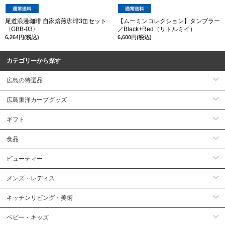
尾道浪漫珈琲 自家焙煎珈琲3缶セット
【ムーミンコレクション】タンブラー
〈GBB-03〉
／Black+Red（リトルミイ）
6,264円(税込)
6,600円(税込)
カテゴリーから探す
広島の特選品
広島東洋カープグッズ
ギフト
食品
ビューティー
メンズ・レディス
キッチンリビング・美術
ベビー・キッズ