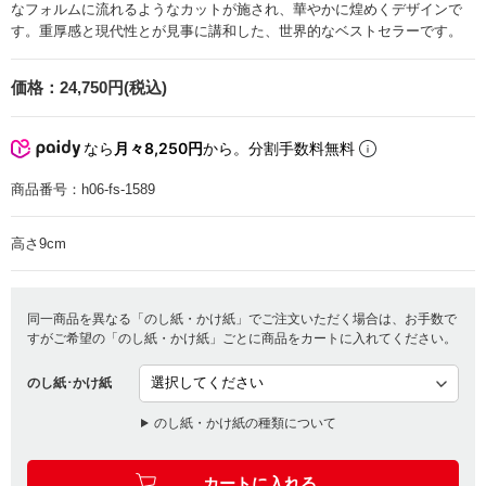
なフォルムに流れるようなカットが施され、華やかに煌めくデザインで
す。重厚感と現代性とが見事に講和した、世界的なベストセラーです。
価格：
24,750円(税込)
なら
月々8,250円
から。分割手数料無料
商品番号：
h06-fs-1589
高さ9cm
同一商品を異なる「のし紙・かけ紙」でご注文いただく場合は、お手数で
すがご希望の「のし紙・かけ紙」ごとに商品をカートに入れてください。
のし紙･かけ紙
のし紙・かけ紙の種類について