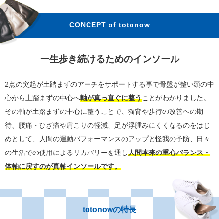
CONCEPT of totonow
一生歩き続けるためのインソール
2点の突起が土踏まずのアーチをサポートする事で骨盤が整い頭の中
心から土踏まずの中心へ
軸が真っ直ぐに整う
ことがわかりました。
その軸が土踏まずの中心に整うことで、猫背や歩行の改善への期
待、腰痛・ひざ痛や肩こりの軽減、足が浮腫みにくくなるのをはじ
めとして、人間の運動パフォーマンスのアップと怪我の予防、日々
の生活での使用によるリカバリーを通し
人間本来の重心バランス・
体軸に戻すのが真軸インソールです。
totonowの特長