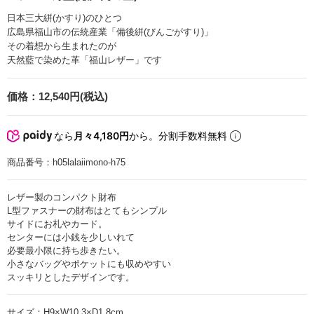
日本三大絣(かすり)のひとつ
広島県福山市の伝統産業「備後絣(びんごがすり)」
その着想から生まれたのが
天然藍で染めた革「福山レザー」です
価格：
12,540円(税込)
なら
月々4,180円
から。分割手数料無料
商品番号：
h05lalaiimono-h75
レザー製のコンパクト財布
L型ファスナーの財布はとてもシンプル
サイドにお札やカード。
センターには小銭を少しいれて
必要最小限に持ち歩きたい。
小さなバッグやポケットにも収めやすい
スッキリとしたデザインです。
サイズ：H9×W10.3×D1.8cm