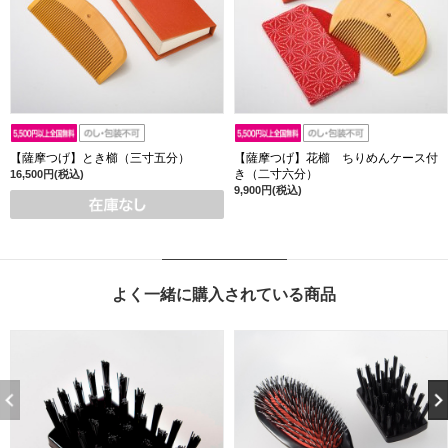
【薩摩つげ】とき櫛（三寸五分）
【薩摩つげ】花櫛 ちりめんケース付
き（二寸六分）
16,500円(税込)
9,900円(税込)
よく一緒に購入されている商品