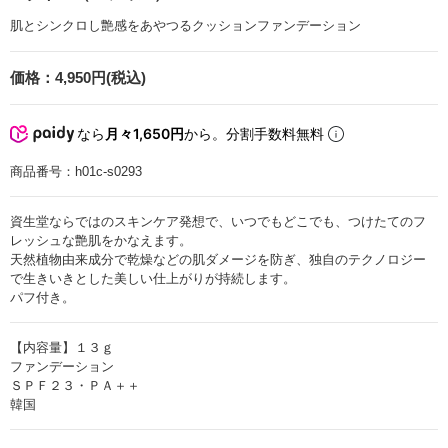
肌とシンクロし艶感をあやつるクッションファンデーション
価格：
4,950円(税込)
なら
月々1,650円
から。分割手数料無料
商品番号：
h01c-s0293
資生堂ならではのスキンケア発想で、いつでもどこでも、つけたてのフ
レッシュな艶肌をかなえます。
天然植物由来成分で乾燥などの肌ダメージを防ぎ、独自のテクノロジー
で生きいきとした美しい仕上がりが持続します。
パフ付き。
【内容量】１３ｇ
ファンデーション
ＳＰＦ２３・ＰＡ＋＋
韓国